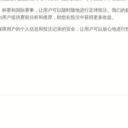
、杯赛和国际赛事，让用户可以随时随地进行足球投注。我们的
为用户提供赛前分析和推荐，助您在投注中获得更多收益。
保障用户的个人信息和投注记录的安全，让用户可以放心地进行