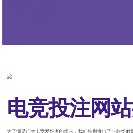
电竞投注网站
为了满足广大电竞爱好者的需求，我们特别推出了一款类似