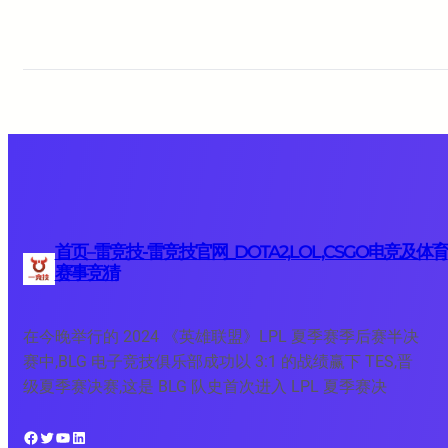
首页–雷竞技-雷竞技官网_DOTA2,LOL,CSGO电竞及体育
赛事竞猜
在今晚举行的 2024 《英雄联盟》LPL 夏季赛季后赛半决
赛中,BLG 电子竞技俱乐部成功以 3:1 的战绩赢下 TES,晋
级夏季赛决赛,这是 BLG 队史首次进入 LPL 夏季赛决
Facebook
Twitter
YouTube
LinkedIn