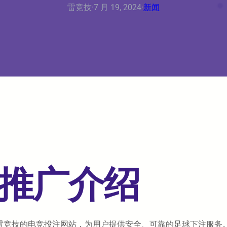
雷竞技
·
7 月 19, 2024
·
新闻
推广介绍
雷竞技的电竞投注网站，为用户提供安全、可靠的足球下注服务