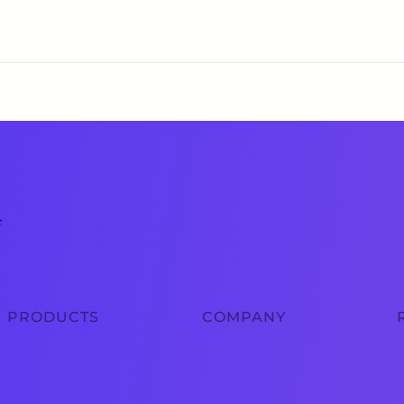
PRODUCTS
COMPANY