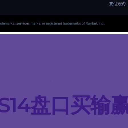
S14盘口买输