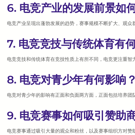
6. 电竞产业的发展前景如
电竞产业呈现出蓬勃发展的趋势，赛事规模不断扩大、观众
7. 电竞竞技与传统体育有
电竞竞技和传统体育在竞技性质上有所不同，电竞更注重智
8. 电竞对青少年有何影响
电竞对青少年的影响有正面和负面两方面，正面包括培养团
9. 电竞赛事如何吸引赞助
电竞赛事通过吸引大量的观众和粉丝，以及赛事组织方对赞