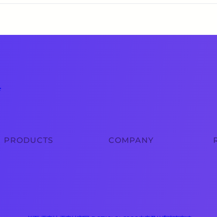
PRODUCTS
COMPANY