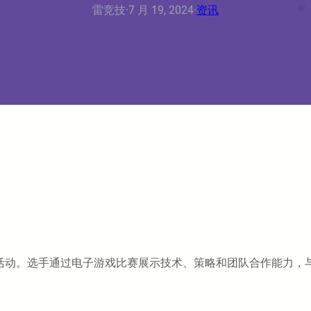
雷竞技
·
7 月 19, 2024
·
资讯
活动。选手通过电子游戏比赛展示技术、策略和团队合作能力，