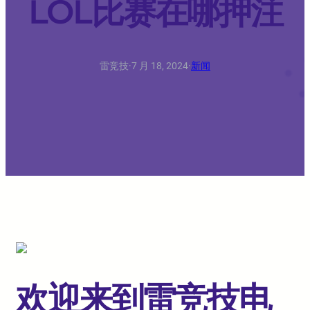
LOL比赛在哪押注
雷竞技
·
7 月 18, 2024
·
新闻
欢迎来到雷竞技电