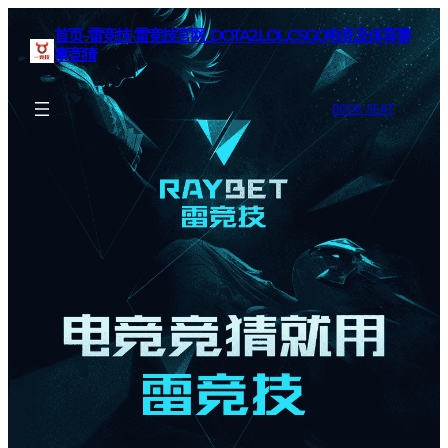
首页–雷竞技-雷竞技官网_DOTA2,LOL,CSGO电竞及体育赛
事竞猜
BOOK SEAT