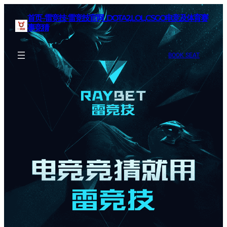
首页–雷竞技-雷竞技官网_DOTA2,LOL,CSGO电竞及体育赛
事竞猜
BOOK SEAT