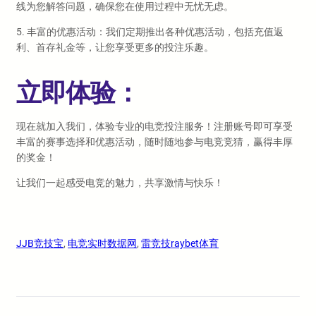
线为您解答问题，确保您在使用过程中无忧无虑。
5. 丰富的优惠活动：我们定期推出各种优惠活动，包括充值返
利、首存礼金等，让您享受更多的投注乐趣。
立即体验：
现在就加入我们，体验专业的电竞投注服务！注册账号即可享受
丰富的赛事选择和优惠活动，随时随地参与电竞竞猜，赢得丰厚
的奖金！
让我们一起感受电竞的魅力，共享激情与快乐！
JJB竞技宝
, 
电竞实时数据网
, 
雷竞技raybet体育