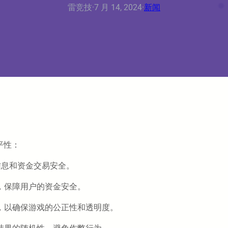
雷竞技
·
7 月 14, 2024
·
新闻
平性：
人信息和资金交易安全。
证，保障用户的资金安全。
查，以确保游戏的公正性和透明度。