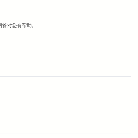
回答对您有帮助。