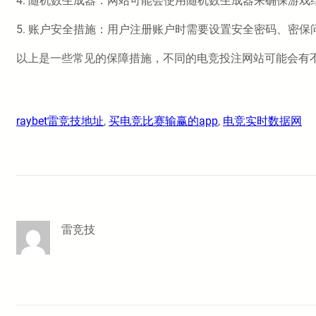
4. 随机数生成器：网站可能会使用随机数生成器来确保游
5. 账户安全措施：用户注册账户时需要设置安全密码、密
以上是一些常见的保障措施，不同的电竞投注网站可能会有
raybet雷竞技地址
, 
买电竞比赛输赢的app
, 
电竞实时数据网
雷竞技