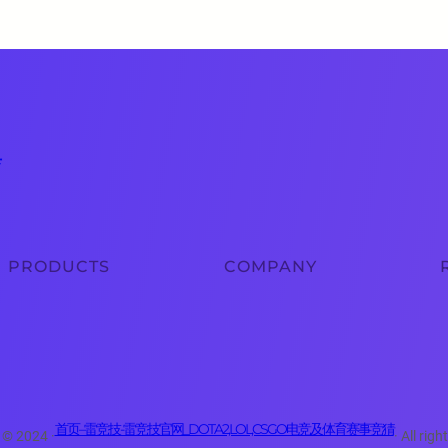
PRODUCTS
COMPANY
首页–雷竞技-雷竞技官网_DOTA2,LOL,CSGO电竞及体育赛事竞猜
 © 2024 ·
· All rig