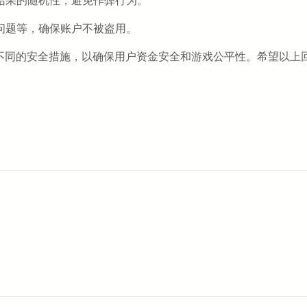
戏结果的随机性，避免作弊行为。
保问题等，确保账户不被盗用。
不同的安全措施，以确保用户资金安全和游戏公平性。希望以上