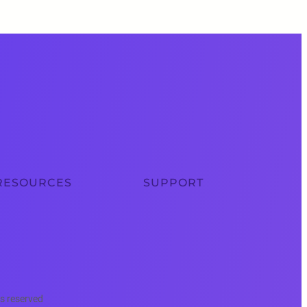
RESOURCES
SUPPORT
hts reserved