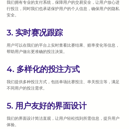
我们拥有专业的支付系统，保障用户的交易安全，让用户放心进
行投注，同时我们也承诺保护用户的个人信息，确保用户的隐私
安全。
3. 实时赛况跟踪
用户可以在我们的平台上实时查看比赛结果、赔率变化等信息，
帮助用户做出更准确的投注决策。
4. 多样化的投注方式
我们提供多种投注方式，包括单场比赛投注、串关投注等，满足
不同用户的投注需求。
5. 用户友好的界面设计
我们的界面设计简洁直观，让用户轻松找到所需信息，提升用户
体验。