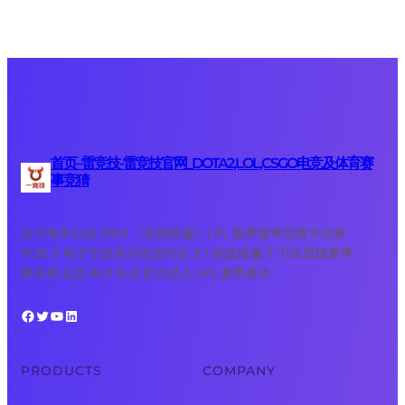
首页–雷竞技-雷竞技官网_DOTA2,LOL,CSGO电竞及体育赛
事竞猜
在今晚举行的 2024 《英雄联盟》LPL 夏季赛季后赛半决赛
中,BLG 电子竞技俱乐部成功以 3:1 的战绩赢下 TES,晋级夏季
赛决赛,这是 BLG 队史首次进入 LPL 夏季赛决
Facebook
Twitter
YouTube
LinkedIn
PRODUCTS
COMPANY