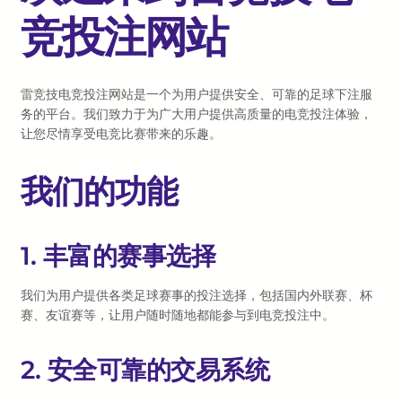
竞投注网站
雷竞技电竞投注网站是一个为用户提供安全、可靠的足球下注服
务的平台。我们致力于为广大用户提供高质量的电竞投注体验，
让您尽情享受电竞比赛带来的乐趣。
我们的功能
1. 丰富的赛事选择
我们为用户提供各类足球赛事的投注选择，包括国内外联赛、杯
赛、友谊赛等，让用户随时随地都能参与到电竞投注中。
2. 安全可靠的交易系统