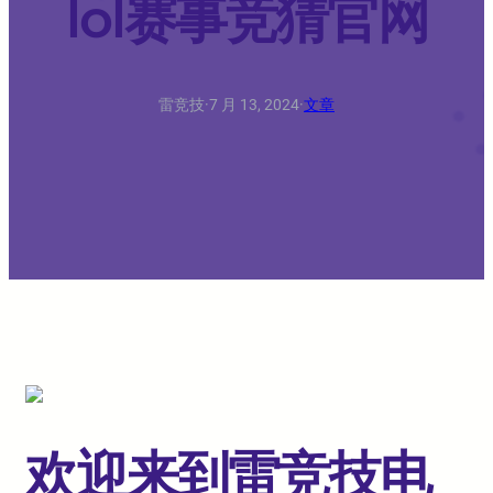
lol赛事竞猜官网
雷竞技
·
7 月 13, 2024
·
文章
欢迎来到雷竞技电