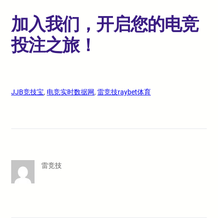
加入我们，开启您的电竞
投注之旅！
JJB竞技宝
, 
电竞实时数据网
, 
雷竞技raybet体育
雷竞技