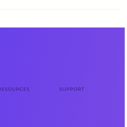
RESOURCES
SUPPORT