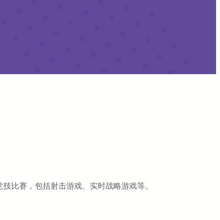
竞技比赛，包括射击游戏、实时战略游戏等。