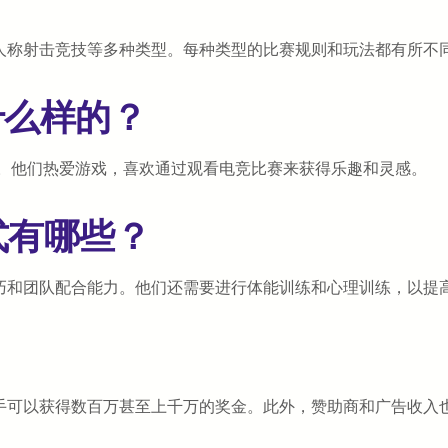
人称射击竞技等多种类型。每种类型的比赛规则和玩法都有所不
什么样的？
人。他们热爱游戏，喜欢通过观看电竞比赛来获得乐趣和灵感。
式有哪些？
巧和团队配合能力。他们还需要进行体能训练和心理训练，以提
手可以获得数百万甚至上千万的奖金。此外，赞助商和广告收入