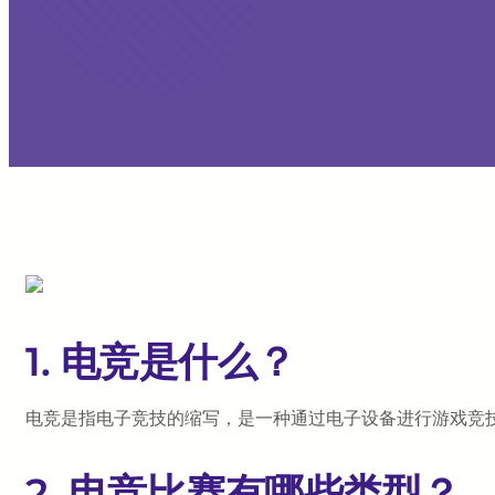
1. 电竞是什么？
电竞是指电子竞技的缩写，是一种通过电子设备进行游戏竞
2. 电竞比赛有哪些类型？