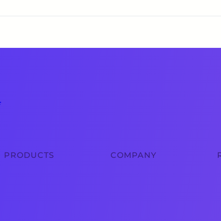
PRODUCTS
COMPANY