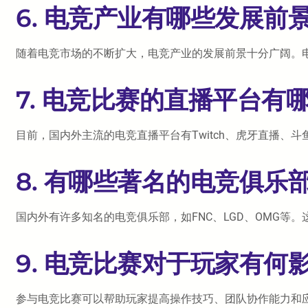
6. 电竞产业有哪些发展前
随着电竞市场的不断扩大，电竞产业的发展前景十分广阔。
7. 电竞比赛的直播平台有
目前，国内外主流的电竞直播平台有Twitch、虎牙直播
8. 有哪些著名的电竞俱乐
国内外有许多知名的电竞俱乐部，如FNC、LGD、OMG
9. 电竞比赛对于玩家有何
参与电竞比赛可以帮助玩家提高操作技巧、团队协作能力和