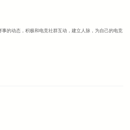
赛事的动态，积极和电竞社群互动，建立人脉，为自己的电竞