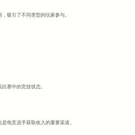
同，吸引了不同类型的玩家参与。
高比赛中的竞技状态。
也是电竞选手获取收入的重要渠道。