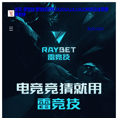
首页–雷竞技-雷竞技官网_DOTA2,LOL,CSGO电竞及体育赛
事竞猜
BOOK SEAT