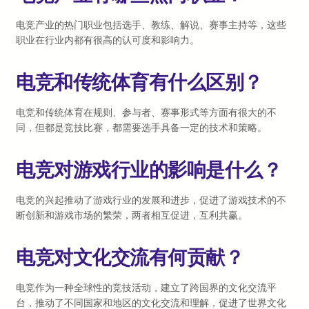
电竞产业的热门职业包括选手、教练、解说、赛事主持等，这些
职业在行业内都有很高的认可度和影响力。
电竞和传统体育有什么区别？
电竞和传统体育在规则、参与者、赛事形式等方面有很大的不
同，但都是竞技比赛，都需要选手具备一定的技术和策略。
电竞对游戏行业的影响是什么？
电竞的兴起推动了游戏行业的发展和进步，促进了游戏技术的不
断创新和游戏市场的繁荣，两者相互促进，互利共赢。
电竞对文化交流有何贡献？
电竞作为一种全球性的竞技活动，建立了跨国界的文化交流平
台，推动了不同国家和地区的文化交流和理解，促进了世界文化