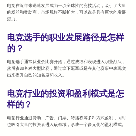
电竞在近年来迅速发展成为一项全球性的竞技活动，吸引了大量
的粉丝和赞助商，市场规模不断扩大，可以说是具有巨大的发展
潜力。
电竞选手的职业发展路径是怎样
的？
电竞选手通常从业余比赛开始，通过成绩和表现进入职业战队，
然后参加各种大型比赛，通过拿下冠军或是在其他赛事中表现突
出来提升自己的知名度和收入。
电竞行业的投资和盈利模式是怎
样的？
电竞行业通过赞助、广告、门票、转播权等多种方式盈利，同时
也吸引大量的投资者进入该领域，形成一个多元化的盈利模式。