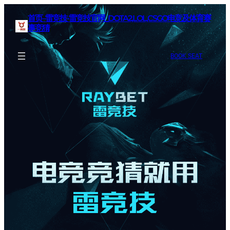
首页–雷竞技-雷竞技官网_DOTA2,LOL,CSGO电竞及体育赛
事竞猜
BOOK SEAT