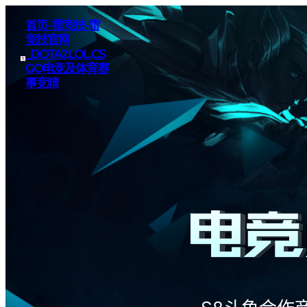
首页–雷竞技-雷
竞技官网
_DOTA2,LOL,CS
GO电竞及体育赛
事竞猜