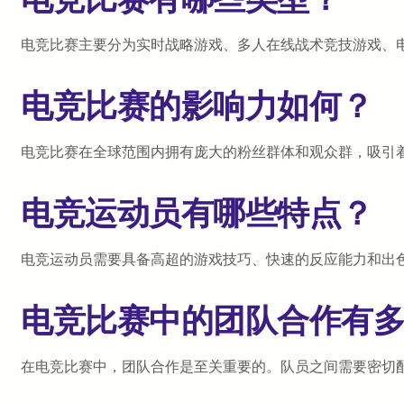
电竞比赛主要分为实时战略游戏、多人在线战术竞技游戏、
电竞比赛的影响力如何？
电竞比赛在全球范围内拥有庞大的粉丝群体和观众群，吸引
电竞运动员有哪些特点？
电竞运动员需要具备高超的游戏技巧、快速的反应能力和出
电竞比赛中的团队合作有
在电竞比赛中，团队合作是至关重要的。队员之间需要密切