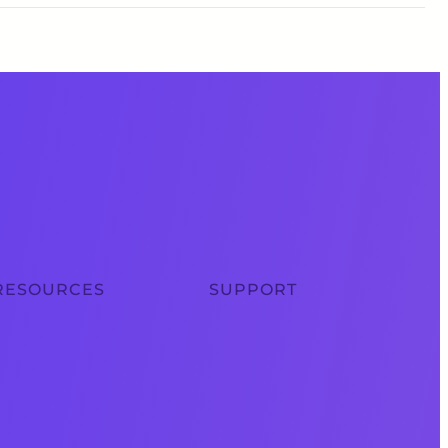
RESOURCES
SUPPORT