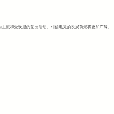
为主流和受欢迎的竞技活动。相信电竞的发展前景将更加广阔。