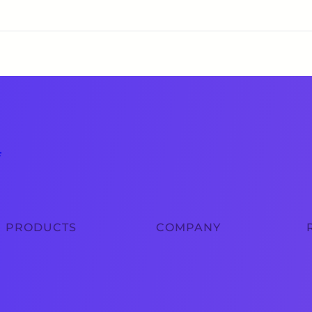
PRODUCTS
COMPANY