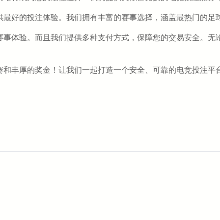
供最好的投注体验。我们拥有丰富的赛事选择，涵盖最热门的足
赛事体验。而且我们提供多种支付方式，保障您的交易安全。无
赛和丰厚的奖金！让我们一起打造一个安全、可靠的电竞投注平