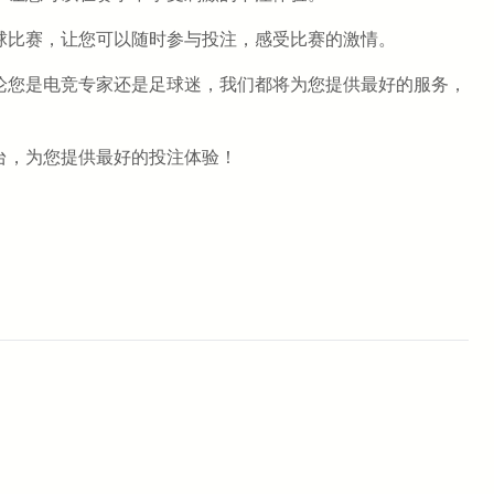
球比赛，让您可以随时参与投注，感受比赛的激情。
论您是电竞专家还是足球迷，我们都将为您提供最好的服务，
台，为您提供最好的投注体验！