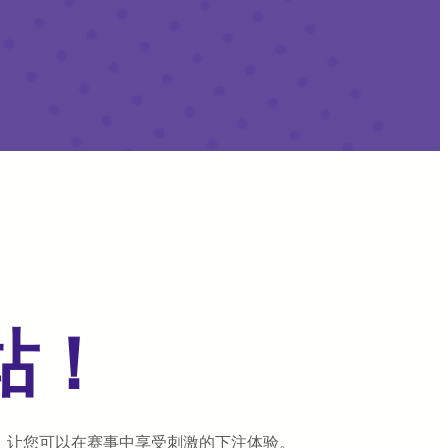
站！
，让您可以在赛事中享受刺激的下注体验。