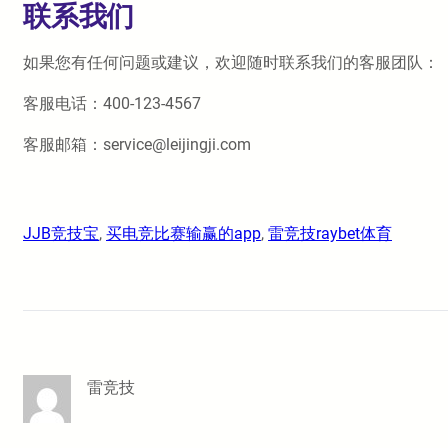
联系我们
如果您有任何问题或建议，欢迎随时联系我们的客服团队：
客服电话：400-123-4567
客服邮箱：service@leijingji.com
JJB竞技宝
, 
买电竞比赛输赢的app
, 
雷竞技raybet体育
雷竞技