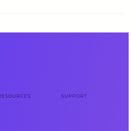
RESOURCES
SUPPORT