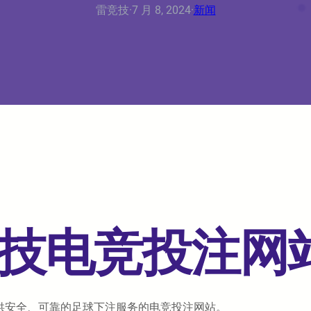
雷竞技
·
7 月 8, 2024
·
新闻
技电竞投注网
供安全、可靠的足球下注服务的电竞投注网站。