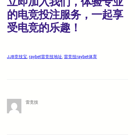
立即加入我们，体验专业
的电竞投注服务，一起享
受电竞的乐趣！
JJB竞技宝
, 
raybet雷竞技地址
, 
雷竞技raybet体育
雷竞技