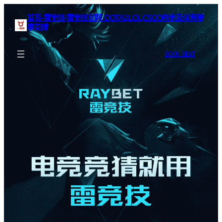
首页–雷竞技-雷竞技官网_DOTA2,LOL,CSGO电竞及体育赛
事竞猜
BOOK SEAT