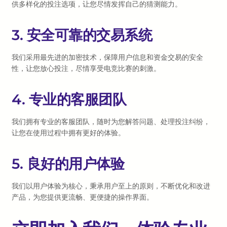
供多样化的投注选项，让您尽情发挥自己的猜测能力。
3. 安全可靠的交易系统
我们采用最先进的加密技术，保障用户信息和资金交易的安全
性，让您放心投注，尽情享受电竞比赛的刺激。
4. 专业的客服团队
我们拥有专业的客服团队，随时为您解答问题、处理投注纠纷，
让您在使用过程中拥有更好的体验。
5. 良好的用户体验
我们以用户体验为核心，秉承用户至上的原则，不断优化和改进
产品，为您提供更流畅、更便捷的操作界面。