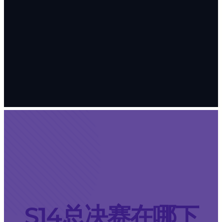
S14总决赛在哪下