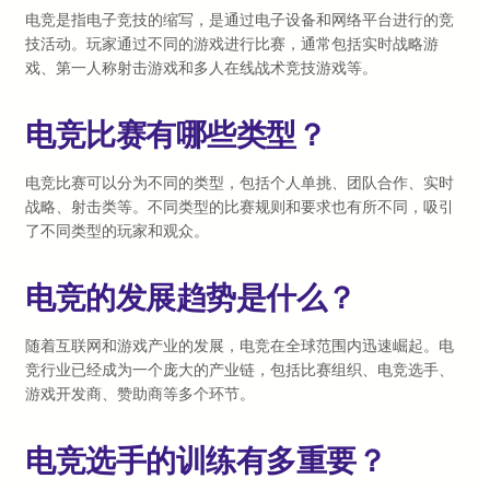
电竞是指电子竞技的缩写，是通过电子设备和网络平台进行的竞
技活动。玩家通过不同的游戏进行比赛，通常包括实时战略游
戏、第一人称射击游戏和多人在线战术竞技游戏等。
电竞比赛有哪些类型？
电竞比赛可以分为不同的类型，包括个人单挑、团队合作、实时
战略、射击类等。不同类型的比赛规则和要求也有所不同，吸引
了不同类型的玩家和观众。
电竞的发展趋势是什么？
随着互联网和游戏产业的发展，电竞在全球范围内迅速崛起。电
竞行业已经成为一个庞大的产业链，包括比赛组织、电竞选手、
游戏开发商、赞助商等多个环节。
电竞选手的训练有多重要？