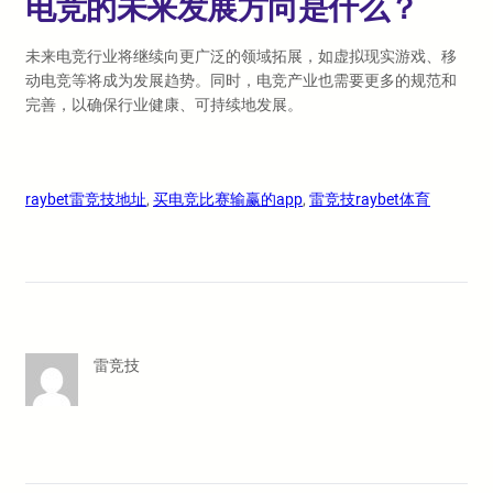
电竞的未来发展方向是什么？
未来电竞行业将继续向更广泛的领域拓展，如虚拟现实游戏、移
动电竞等将成为发展趋势。同时，电竞产业也需要更多的规范和
完善，以确保行业健康、可持续地发展。
raybet雷竞技地址
, 
买电竞比赛输赢的app
, 
雷竞技raybet体育
雷竞技