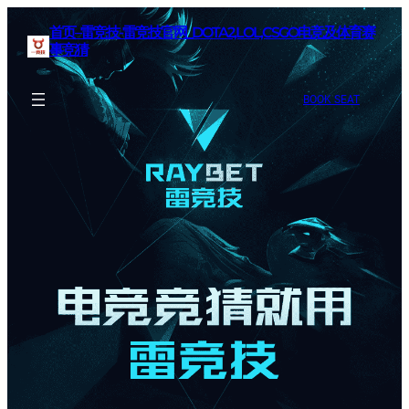
首页–雷竞技-雷竞技官网_DOTA2,LOL,CSGO电竞及体育赛
事竞猜
BOOK SEAT