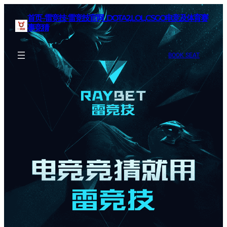
首页–雷竞技-雷竞技官网_DOTA2,LOL,CSGO电竞及体育赛
事竞猜
BOOK SEAT