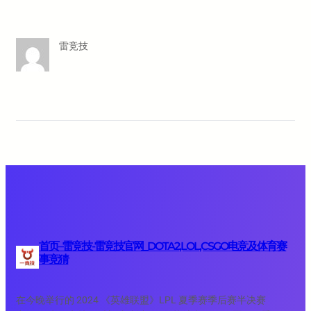
雷竞技
首页–雷竞技-雷竞技官网_DOTA2,LOL,CSGO电竞及体育赛
事竞猜
在今晚举行的 2024 《英雄联盟》LPL 夏季赛季后赛半决赛