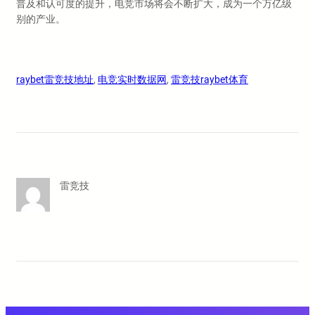
普及和认可度的提升，电竞市场将会不断扩大，成为一个万亿级
别的产业。
raybet雷竞技地址
, 
电竞实时数据网
, 
雷竞技raybet体育
雷竞技