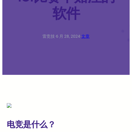
软件
雷竞技
·
6 月 28, 2024
·
文章
电竞是什么？