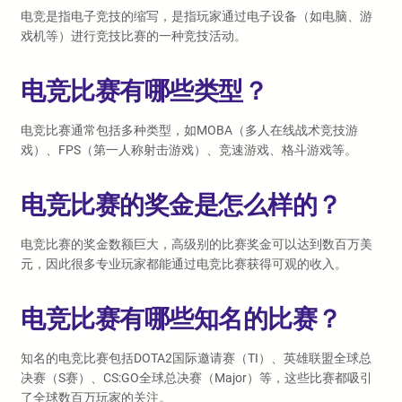
电竞是指电子竞技的缩写，是指玩家通过电子设备（如电脑、游
戏机等）进行竞技比赛的一种竞技活动。
电竞比赛有哪些类型？
电竞比赛通常包括多种类型，如MOBA（多人在线战术竞技游
戏）、FPS（第一人称射击游戏）、竞速游戏、格斗游戏等。
电竞比赛的奖金是怎么样的？
电竞比赛的奖金数额巨大，高级别的比赛奖金可以达到数百万美
元，因此很多专业玩家都能通过电竞比赛获得可观的收入。
电竞比赛有哪些知名的比赛？
知名的电竞比赛包括DOTA2国际邀请赛（TI）、英雄联盟全球总
决赛（S赛）、CS:GO全球总决赛（Major）等，这些比赛都吸引
了全球数百万玩家的关注。