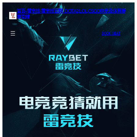
首页–雷竞技-雷竞技官网_DOTA2,LOL,CSGO电竞及体育赛
事竞猜
BOOK SEAT