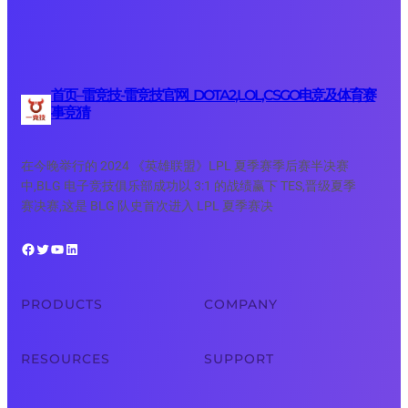
首页–雷竞技-雷竞技官网_DOTA2,LOL,CSGO电竞及体育赛
事竞猜
在今晚举行的 2024 《英雄联盟》LPL 夏季赛季后赛半决赛
中,BLG 电子竞技俱乐部成功以 3:1 的战绩赢下 TES,晋级夏季
赛决赛,这是 BLG 队史首次进入 LPL 夏季赛决
Facebook
Twitter
YouTube
LinkedIn
PRODUCTS
COMPANY
RESOURCES
SUPPORT