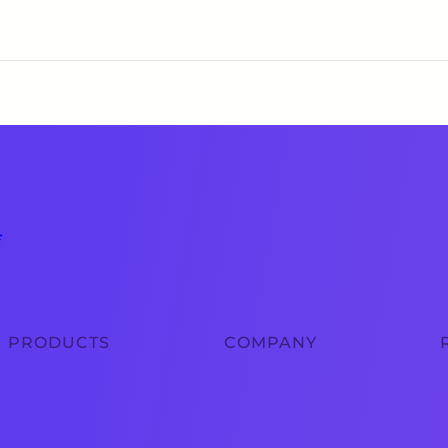
PRODUCTS
COMPANY