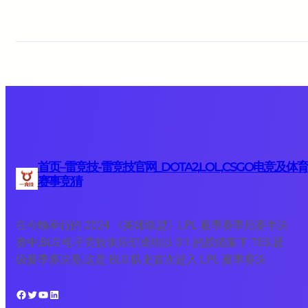
首页–雷竞技-雷竞技官网_DOTA2,LOL,CSGO电竞及体育
赛事竞猜
在今晚举行的 2024 《英雄联盟》LPL 夏季赛季后赛半决
赛中,BLG 电子竞技俱乐部成功以 3:1 的战绩赢下 TES,晋
级夏季赛决赛,这是 BLG 队史首次进入 LPL 夏季赛决
Facebook
Twitter
YouTube
LinkedIn