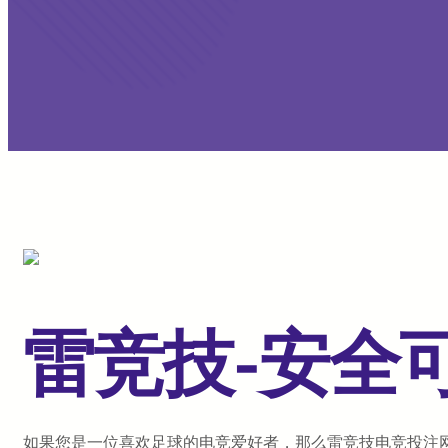
雷竞技-安全
如果您是一位喜欢足球的电竞爱好者，那么雷竞技电竞投注