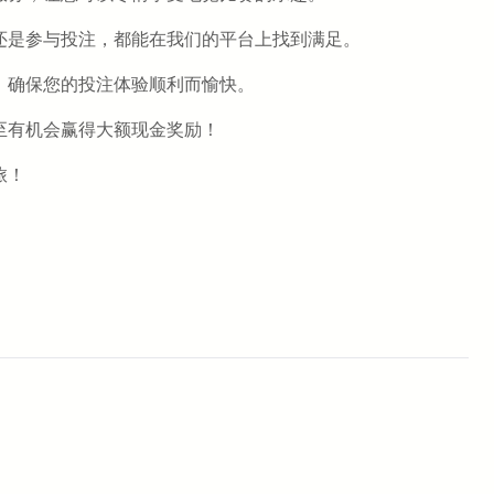
还是参与投注，都能在我们的平台上找到满足。
，确保您的投注体验顺利而愉快。
至有机会赢得大额现金奖励！
旅！