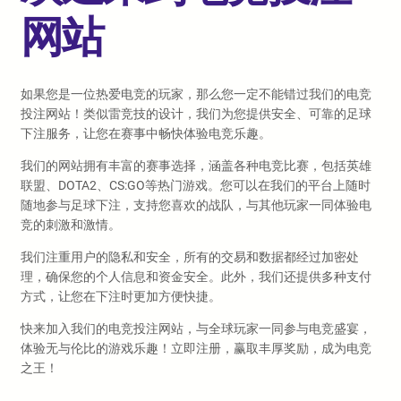
网站
如果您是一位热爱电竞的玩家，那么您一定不能错过我们的电竞
投注网站！类似雷竞技的设计，我们为您提供安全、可靠的足球
下注服务，让您在赛事中畅快体验电竞乐趣。
我们的网站拥有丰富的赛事选择，涵盖各种电竞比赛，包括英雄
联盟、DOTA2、CS:GO等热门游戏。您可以在我们的平台上随时
随地参与足球下注，支持您喜欢的战队，与其他玩家一同体验电
竞的刺激和激情。
我们注重用户的隐私和安全，所有的交易和数据都经过加密处
理，确保您的个人信息和资金安全。此外，我们还提供多种支付
方式，让您在下注时更加方便快捷。
快来加入我们的电竞投注网站，与全球玩家一同参与电竞盛宴，
体验无与伦比的游戏乐趣！立即注册，赢取丰厚奖励，成为电竞
之王！