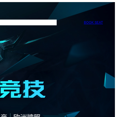
BOOK SEAT