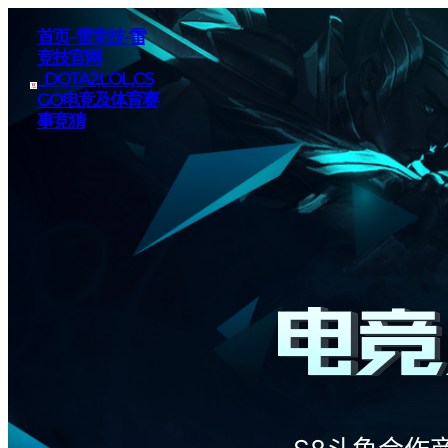
首页–雷竞技-雷
竞技官网
_DOTA2,LOL,CS
GO电竞及体育赛
事竞猜