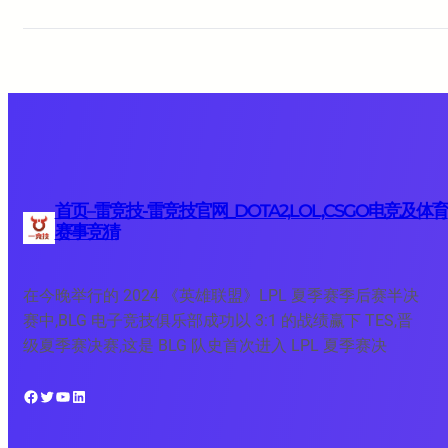
首页–雷竞技-雷竞技官网_DOTA2,LOL,CSGO电竞及体育
赛事竞猜
在今晚举行的 2024 《英雄联盟》LPL 夏季赛季后赛半决
赛中,BLG 电子竞技俱乐部成功以 3:1 的战绩赢下 TES,晋
级夏季赛决赛,这是 BLG 队史首次进入 LPL 夏季赛决
Facebook
Twitter
YouTube
LinkedIn