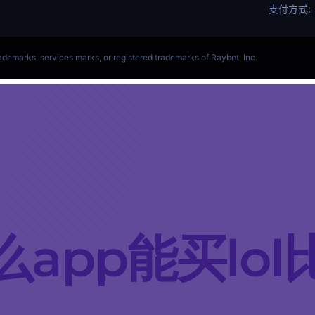
么app能买lol