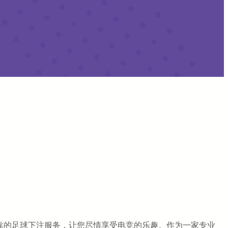
靠的足球下注服务，让您尽情享受电竞的乐趣。作为一家专业