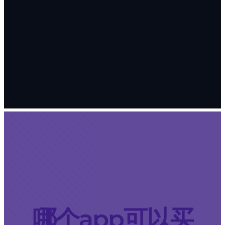
哪个app可以买