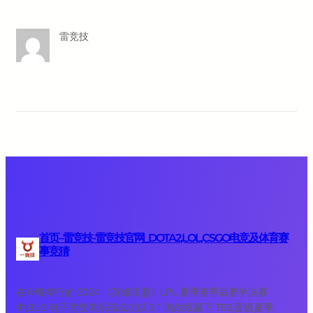
雷竞技
首页–雷竞技-雷竞技官网_DOTA2,LOL,CSGO电竞及体育赛
事竞猜
在今晚举行的 2024 《英雄联盟》LPL 夏季赛季后赛半决赛
中,BLG 电子竞技俱乐部成功以 3:1 的战绩赢下 TES,晋级夏季