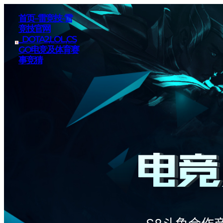
首页–雷竞技-雷
竞技官网
_DOTA2,LOL,CS
GO电竞及体育赛
事竞猜