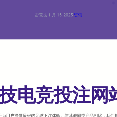
雷竞技
·
1 月 15, 2025
·
资讯
技电竞投注网
于为用户提供最好的足球下注体验。与其他同类产品相比，我们