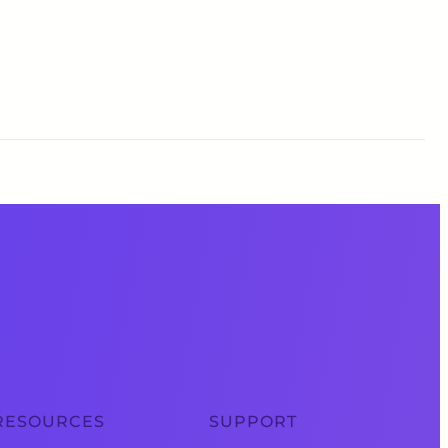
RESOURCES
SUPPORT