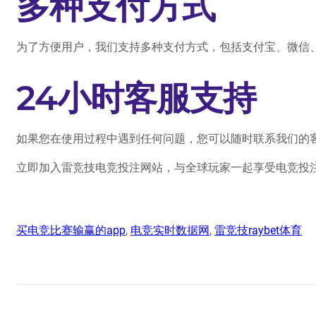
多种支付方式
为了方便用户，我们支持多种支付方式，包括支付宝、微信
24小时客服支持
如果您在使用过程中遇到任何问题，您可以随时联系我们的
立即加入雷竞技电竞投注网站，与全球玩家一起享受电竞投
买电竞比赛输赢的app
, 
电竞实时数据网
, 
雷竞技raybet体育