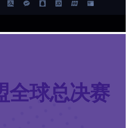
联盟全球总决赛