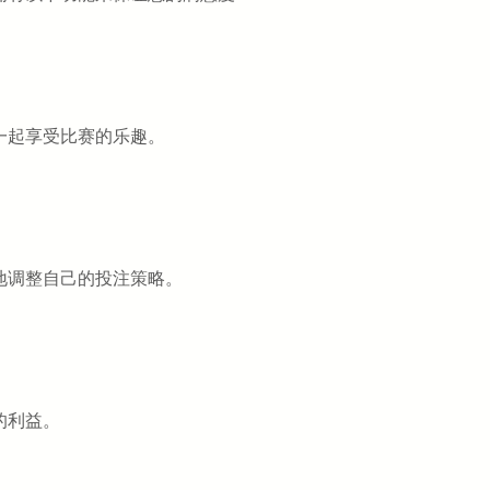
一起享受比赛的乐趣。
地调整自己的投注策略。
的利益。