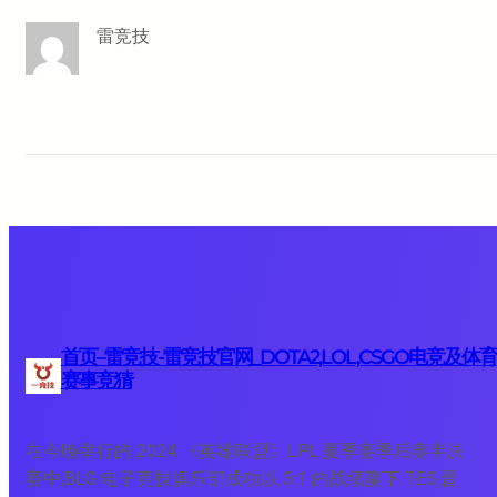
雷竞技
首页–雷竞技-雷竞技官网_DOTA2,LOL,CSGO电竞及体育
赛事竞猜
在今晚举行的 2024 《英雄联盟》LPL 夏季赛季后赛半决
赛中,BLG 电子竞技俱乐部成功以 3:1 的战绩赢下 TES,晋