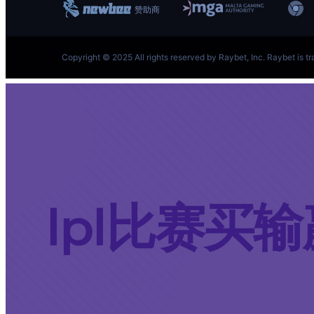
lpl比赛买