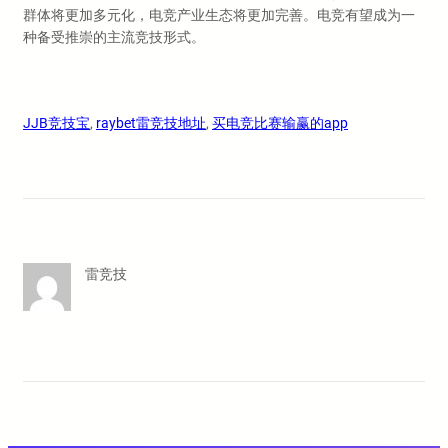
群体将更加多元化，电竞产业生态将更加完善。电竞有望成为一
种备受推崇的主流竞技形式。
JJB竞技宝
, 
raybet雷竞技地址
, 
买电竞比赛输赢的app
雷竞技