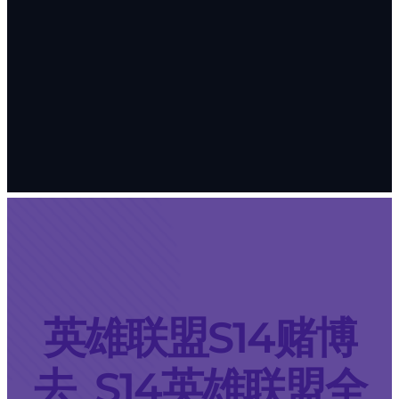
英雄联盟S14赌博
去_S14英雄联盟全