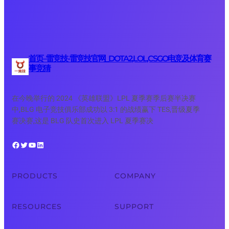
首页–雷竞技-雷竞技官网_DOTA2,LOL,CSGO电竞及体育赛
事竞猜
在今晚举行的 2024 《英雄联盟》LPL 夏季赛季后赛半决赛
中,BLG 电子竞技俱乐部成功以 3:1 的战绩赢下 TES,晋级夏季
赛决赛,这是 BLG 队史首次进入 LPL 夏季赛决
Facebook
Twitter
YouTube
LinkedIn
PRODUCTS
COMPANY
RESOURCES
SUPPORT