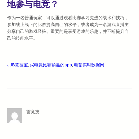
地参与电竞？
作为一名普通玩家，可以通过观看比赛学习先进的战术和技巧，
参加线上线下的比赛提高自己的水平，或者成为一名游戏直播主
分享自己的游戏经验。重要的是享受游戏的乐趣，并不断提升自
己的技能水平。
JJB竞技宝
, 
买电竞比赛输赢的app
, 
电竞实时数据网
雷竞技