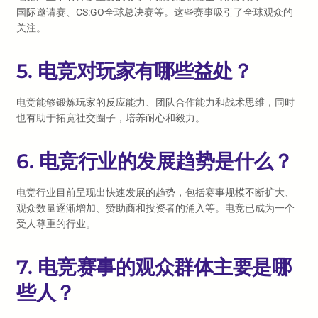
国际邀请赛、CS:GO全球总决赛等。这些赛事吸引了全球观众的
关注。
5. 电竞对玩家有哪些益处？
电竞能够锻炼玩家的反应能力、团队合作能力和战术思维，同时
也有助于拓宽社交圈子，培养耐心和毅力。
6. 电竞行业的发展趋势是什么？
电竞行业目前呈现出快速发展的趋势，包括赛事规模不断扩大、
观众数量逐渐增加、赞助商和投资者的涌入等。电竞已成为一个
受人尊重的行业。
7. 电竞赛事的观众群体主要是哪
些人？