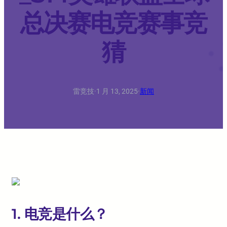
总决赛电竞赛事竞
猜
雷竞技
·
1 月 13, 2025
·
新闻
1. 电竞是什么？