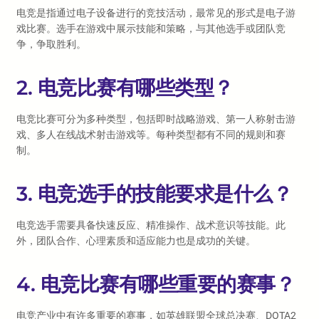
电竞是指通过电子设备进行的竞技活动，最常见的形式是电子游
戏比赛。选手在游戏中展示技能和策略，与其他选手或团队竞
争，争取胜利。
2. 电竞比赛有哪些类型？
电竞比赛可分为多种类型，包括即时战略游戏、第一人称射击游
戏、多人在线战术射击游戏等。每种类型都有不同的规则和赛
制。
3. 电竞选手的技能要求是什么？
电竞选手需要具备快速反应、精准操作、战术意识等技能。此
外，团队合作、心理素质和适应能力也是成功的关键。
4. 电竞比赛有哪些重要的赛事？
电竞产业中有许多重要的赛事，如英雄联盟全球总决赛、DOTA2