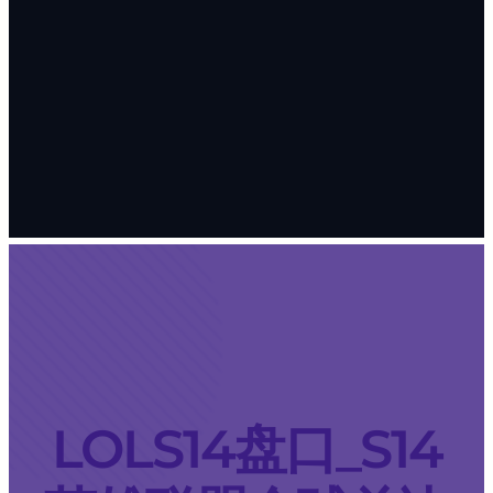
LOLS14盘口_S14