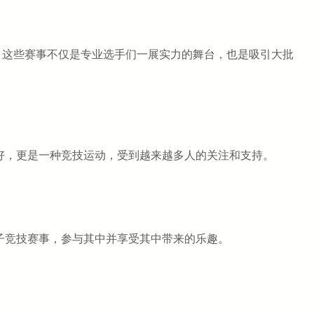
）等，这些赛事不仅是专业选手们一展实力的舞台，也是吸引大批
好，更是一种竞技运动，受到越来越多人的关注和支持。
子竞技赛事，参与其中并享受其中带来的乐趣。