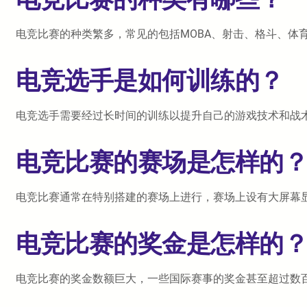
电竞比赛的种类繁多，常见的包括MOBA、射击、格斗、
电竞选手是如何训练的？
电竞选手需要经过长时间的训练以提升自己的游戏技术和战
电竞比赛的赛场是怎样的
电竞比赛通常在特别搭建的赛场上进行，赛场上设有大屏幕
电竞比赛的奖金是怎样的
电竞比赛的奖金数额巨大，一些国际赛事的奖金甚至超过数