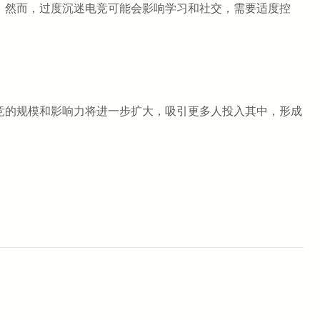
。然而，过度沉迷电竞可能会影响学习和社交，需要适度控
竞的规模和影响力将进一步扩大，吸引更多人投入其中，形成