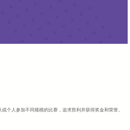
队或个人参加不同规模的比赛，追求胜利并获得奖金和荣誉。