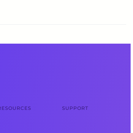
RESOURCES
SUPPORT