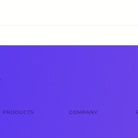
PRODUCTS
COMPANY