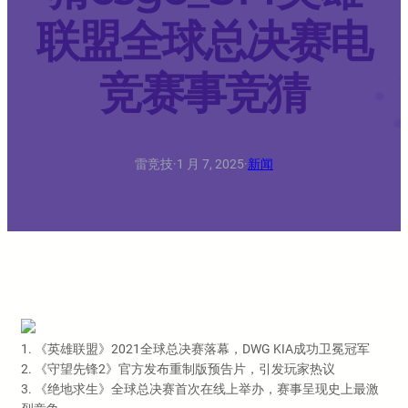
联盟全球总决赛电
竞赛事竞猜
雷竞技
·
1 月 7, 2025
·
新闻
1. 《英雄联盟》2021全球总决赛落幕，DWG KIA成功卫冕冠军
2. 《守望先锋2》官方发布重制版预告片，引发玩家热议
3. 《绝地求生》全球总决赛首次在线上举办，赛事呈现史上最激