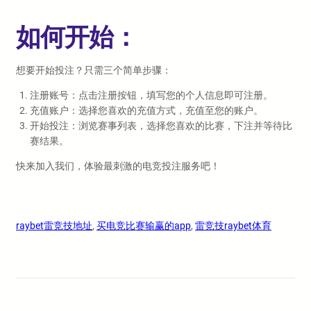
如何开始：
想要开始投注？只需三个简单步骤：
注册账号：点击注册按钮，填写您的个人信息即可注册。
充值账户：选择您喜欢的充值方式，充值至您的账户。
开始投注：浏览赛事列表，选择您喜欢的比赛，下注并等待比
赛结果。
快来加入我们，体验最刺激的电竞投注服务吧！
raybet雷竞技地址
, 
买电竞比赛输赢的app
, 
雷竞技raybet体育