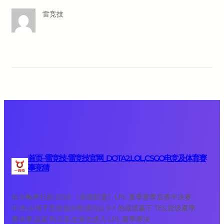
雷竞技
首页–雷竞技-雷竞技官网_DOTA2,LOL,CSGO电竞及体育赛
事竞猜
在今晚举行的 2024 《英雄联盟》LPL 夏季赛季后赛半决赛
中,BLG 电子竞技俱乐部成功以 3:1 的战绩赢下 TES,晋级夏季
赛决赛,这是 BLG 队史首次进入 LPL 夏季赛决