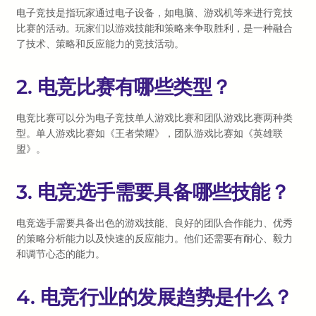
电子竞技是指玩家通过电子设备，如电脑、游戏机等来进行竞技
比赛的活动。玩家们以游戏技能和策略来争取胜利，是一种融合
了技术、策略和反应能力的竞技活动。
2. 电竞比赛有哪些类型？
电竞比赛可以分为电子竞技单人游戏比赛和团队游戏比赛两种类
型。单人游戏比赛如《王者荣耀》，团队游戏比赛如《英雄联
盟》。
3. 电竞选手需要具备哪些技能？
电竞选手需要具备出色的游戏技能、良好的团队合作能力、优秀
的策略分析能力以及快速的反应能力。他们还需要有耐心、毅力
和调节心态的能力。
4. 电竞行业的发展趋势是什么？