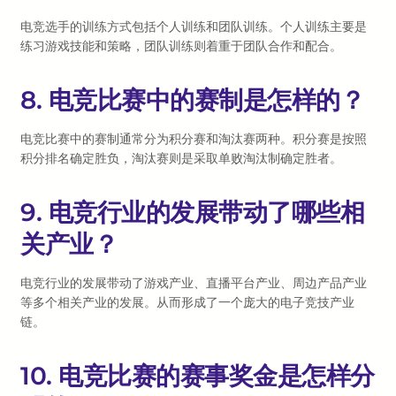
电竞选手的训练方式包括个人训练和团队训练。个人训练主要是
练习游戏技能和策略，团队训练则着重于团队合作和配合。
8. 电竞比赛中的赛制是怎样的？
电竞比赛中的赛制通常分为积分赛和淘汰赛两种。积分赛是按照
积分排名确定胜负，淘汰赛则是采取单败淘汰制确定胜者。
9. 电竞行业的发展带动了哪些相
关产业？
电竞行业的发展带动了游戏产业、直播平台产业、周边产品产业
等多个相关产业的发展。从而形成了一个庞大的电子竞技产业
链。
10. 电竞比赛的赛事奖金是怎样分