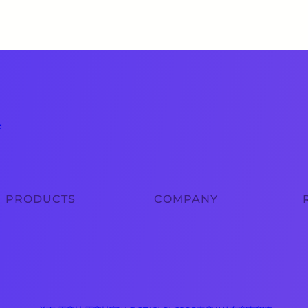
PRODUCTS
COMPANY