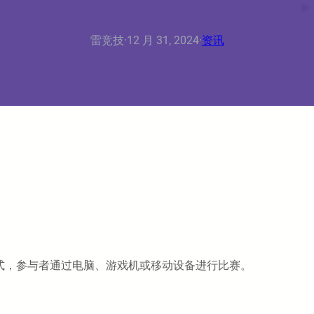
雷竞技
·
12 月 31, 2024
·
资讯
式，参与者通过电脑、游戏机或移动设备进行比赛。