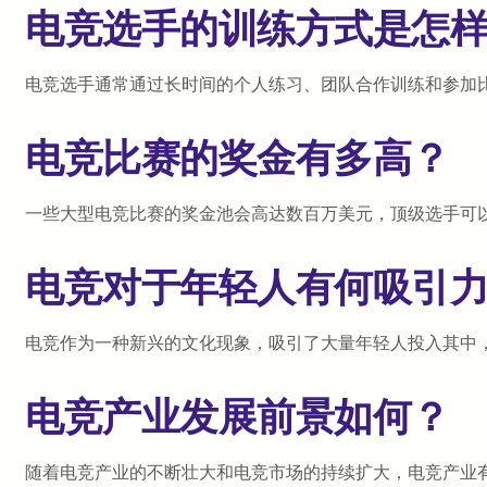
电竞选手的训练方式是怎
电竞选手通常通过长时间的个人练习、团队合作训练和参加
电竞比赛的奖金有多高？
一些大型电竞比赛的奖金池会高达数百万美元，顶级选手可
电竞对于年轻人有何吸引
电竞作为一种新兴的文化现象，吸引了大量年轻人投入其中
电竞产业发展前景如何？
随着电竞产业的不断壮大和电竞市场的持续扩大，电竞产业