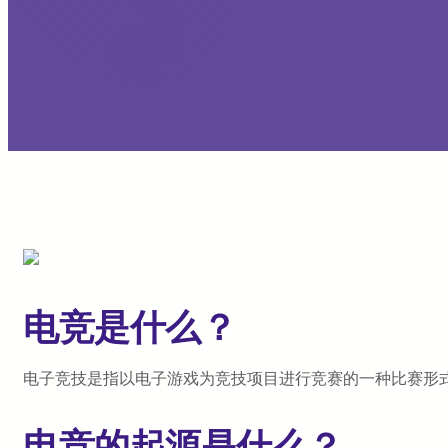
电竞是什么？
电子竞技是指以电子游戏为竞技项目进行竞赛的一种比赛形
电竞的起源是什么？