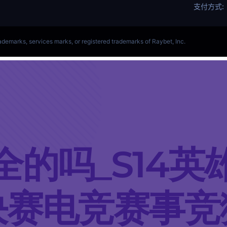
全的吗_S14英
决赛电竞赛事竞