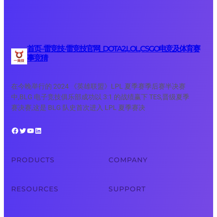
首页–雷竞技-雷竞技官网_DOTA2,LOL,CSGO电竞及体育赛
事竞猜
在今晚举行的 2024 《英雄联盟》LPL 夏季赛季后赛半决赛
中,BLG 电子竞技俱乐部成功以 3:1 的战绩赢下 TES,晋级夏季
赛决赛,这是 BLG 队史首次进入 LPL 夏季赛决
Facebook
Twitter
YouTube
LinkedIn
PRODUCTS
COMPANY
RESOURCES
SUPPORT