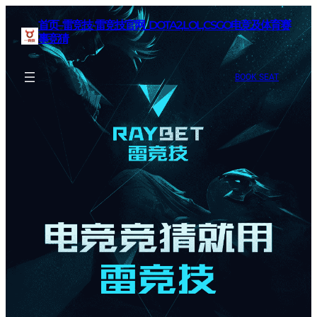
首页–雷竞技-雷竞技官网_DOTA2,LOL,CSGO电竞及体育赛
事竞猜
BOOK SEAT