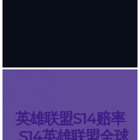
英雄联盟S14赔率
_S14英雄联盟全球