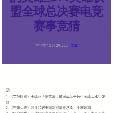
盟全球总决赛电竞
赛事竞猜
雷竞技
·
12 月 29, 2024
·
文章
1. 《英雄联盟》全球总决赛落幕，韩国战队击败中国战队成功夺
冠
2. 《守望先锋》职业联赛出现新冠病毒感染，比赛延期