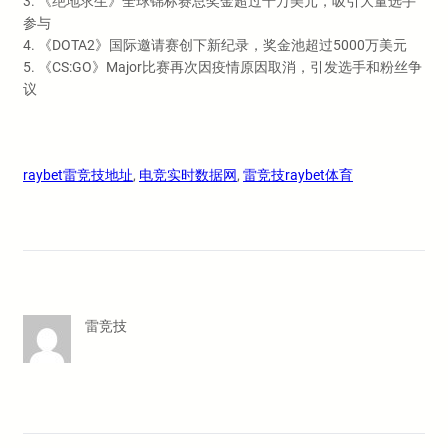
3. 《绝地求生》全球锦标赛总奖金超过千万美元，吸引大量选手
参与
4. 《DOTA2》国际邀请赛创下新纪录，奖金池超过5000万美元
5. 《CS:GO》Major比赛再次因疫情原因取消，引发选手和粉丝争
议
raybet雷竞技地址
, 
电竞实时数据网
, 
雷竞技raybet体育
雷竞技