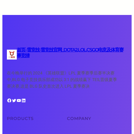
首页–雷竞技-雷竞技官网_DOTA2,LOL,CSGO电竞及体育赛
事竞猜
在今晚举行的 2024 《英雄联盟》LPL 夏季赛季后赛半决赛
中,BLG 电子竞技俱乐部成功以 3:1 的战绩赢下 TES,晋级夏季
赛决赛,这是 BLG 队史首次进入 LPL 夏季赛决
Facebook
Twitter
YouTube
LinkedIn
PRODUCTS
COMPANY