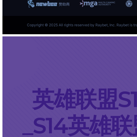
英雄联盟S
_S14英