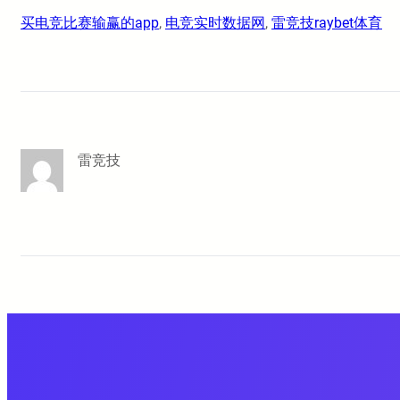
买电竞比赛输赢的app
, 
电竞实时数据网
, 
雷竞技raybet体育
雷竞技