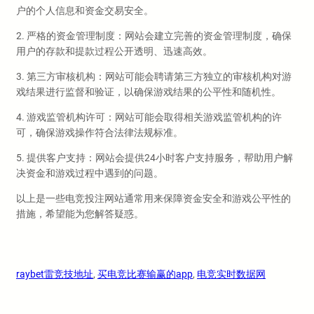
户的个人信息和资金交易安全。
2. 严格的资金管理制度：网站会建立完善的资金管理制度，确保
用户的存款和提款过程公开透明、迅速高效。
3. 第三方审核机构：网站可能会聘请第三方独立的审核机构对游
戏结果进行监督和验证，以确保游戏结果的公平性和随机性。
4. 游戏监管机构许可：网站可能会取得相关游戏监管机构的许
可，确保游戏操作符合法律法规标准。
5. 提供客户支持：网站会提供24小时客户支持服务，帮助用户解
决资金和游戏过程中遇到的问题。
以上是一些电竞投注网站通常用来保障资金安全和游戏公平性的
措施，希望能为您解答疑惑。
raybet雷竞技地址
, 
买电竞比赛输赢的app
, 
电竞实时数据网