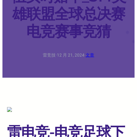
雄联盟全球总决赛
电竞赛事竞猜
雷竞技
·
12 月 21, 2024
·
文章
雷电竞-电竞足球下