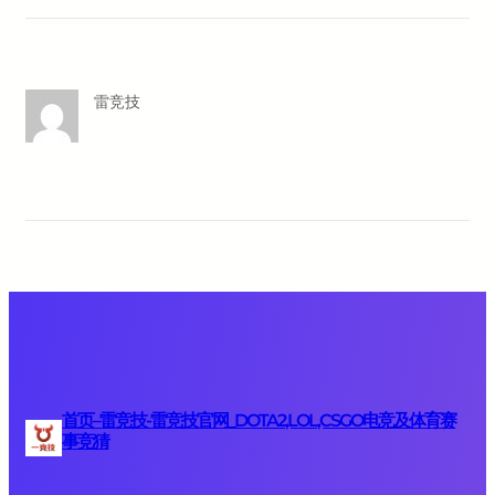
雷竞技
首页–雷竞技-雷竞技官网_DOTA2,LOL,CSGO电竞及体育赛
事竞猜