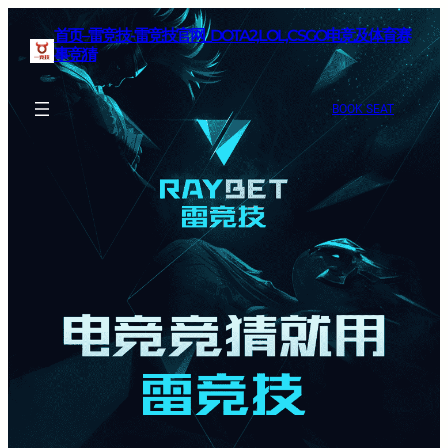
首页–雷竞技-雷竞技官网_DOTA2,LOL,CSGO电竞及体育赛
事竞猜
BOOK SEAT