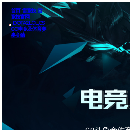
首页–雷竞技-雷
竞技官网
_DOTA2,LOL,CS
GO电竞及体育赛
事竞猜