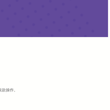
取款操作。