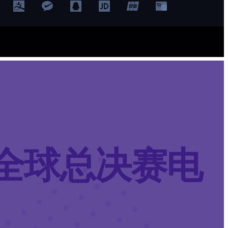
盟全球总决赛电