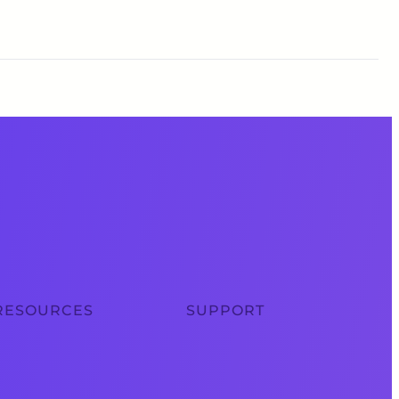
RESOURCES
SUPPORT