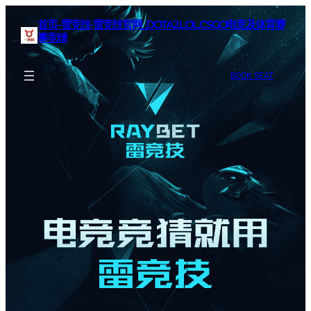
首页–雷竞技-雷竞技官网_DOTA2,LOL,CSGO电竞及体育赛
事竞猜
BOOK SEAT