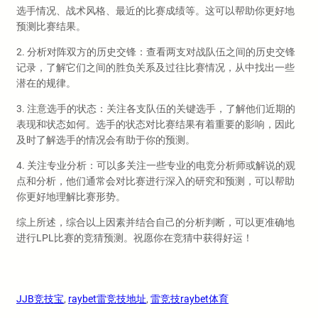
选手情况、战术风格、最近的比赛成绩等。这可以帮助你更好地
预测比赛结果。
2. 分析对阵双方的历史交锋：查看两支对战队伍之间的历史交锋
记录，了解它们之间的胜负关系及过往比赛情况，从中找出一些
潜在的规律。
3. 注意选手的状态：关注各支队伍的关键选手，了解他们近期的
表现和状态如何。选手的状态对比赛结果有着重要的影响，因此
及时了解选手的情况会有助于你的预测。
4. 关注专业分析：可以多关注一些专业的电竞分析师或解说的观
点和分析，他们通常会对比赛进行深入的研究和预测，可以帮助
你更好地理解比赛形势。
综上所述，综合以上因素并结合自己的分析判断，可以更准确地
进行LPL比赛的竞猜预测。祝愿你在竞猜中获得好运！
JJB竞技宝
, 
raybet雷竞技地址
, 
雷竞技raybet体育