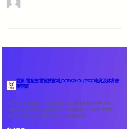
首页–雷竞技-雷竞技官网_DOTA2,LOL,CSGO电竞及体育赛
事竞猜
在今晚举行的 2024 《英雄联盟》LPL 夏季赛季后赛半决赛
中,BLG 电子竞技俱乐部成功以 3:1 的战绩赢下 TES,晋级夏季
赛决赛,这是 BLG 队史首次进入 LPL 夏季赛决
Facebook
Twitter
YouTube
LinkedIn