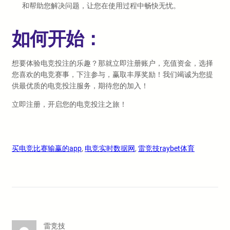
和帮助您解决问题，让您在使用过程中畅快无忧。
如何开始：
想要体验电竞投注的乐趣？那就立即注册账户，充值资金，选择
您喜欢的电竞赛事，下注参与，赢取丰厚奖励！我们竭诚为您提
供最优质的电竞投注服务，期待您的加入！
立即注册，开启您的电竞投注之旅！
买电竞比赛输赢的app
, 
电竞实时数据网
, 
雷竞技raybet体育
雷竞技