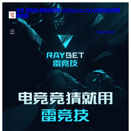
首页–雷竞技-雷竞技官网_DOTA2,LOL,CSGO电竞及体育赛
事竞猜
BOOK SEAT