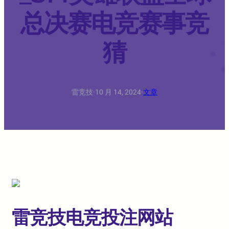
总决赛电竞赛事竞
猜
雷竞技
·
10 月 14, 2024
·
文章
雷竞技电竞投注网站