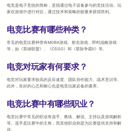
电竞是电子竞技的简称，是指通过电子设备参与的竞技活动。玩
家在游戏中进行对抗，通过技术和策略的较量来获得胜利。
电竞比赛有哪些种类？
常见的电竞比赛种类有MOBA游戏、射击游戏、即时战略游戏
等，如《英雄联盟》、《CS:GO》和《星际争霸II》等。
电竞对玩家有何要求？
电竞对玩家要求较高的反应速度、团队协作能力、战术意识等。
此外，良好的心态和耐心也是电竞玩家必备的素养。
电竞比赛中有哪些职业？
电竞比赛中常见的职业有选手、教练、解说、主持以及游戏解析
等。选手是比赛中的主角，而其他职业则是为比赛提供支持和解
说。