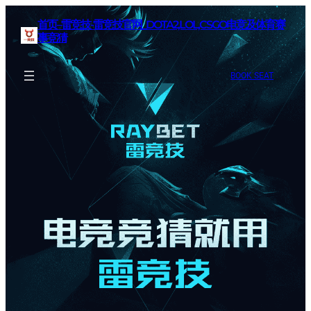
首页–雷竞技-雷竞技官网_DOTA2,LOL,CSGO电竞及体育赛
事竞猜
BOOK SEAT