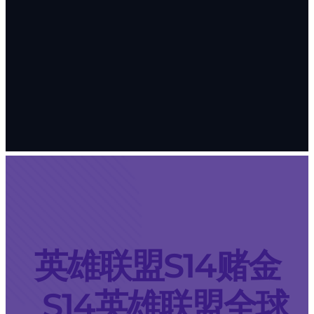
英雄联盟S14赌金
_S14英雄联盟全球