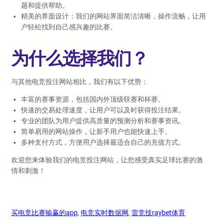
题和提供帮助。
精美的界面设计：我们的网站界面简洁清晰，操作流畅，让用
户轻松找到自己感兴趣的比赛。
为什么选择我们？
与其他电竞投注网站相比，我们有以下优势：
丰富的赛事资源，包括国内外顶级联赛和杯赛。
快速的交易处理速度，让用户可以及时获得投注结果。
专业的团队为用户提供高质量的预测分析和赛事资讯。
简单易用的网站操作，让新手用户也能快速上手。
多种支付方式，方便用户选择最适合自己的充值方式。
欢迎您来体验我们的电竞投注网站，让您感受真实足球比赛的激
情和刺激！
买电竞比赛输赢的app
, 
电竞实时数据网
, 
雷竞技raybet体育