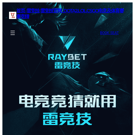
首页–雷竞技-雷竞技官网_DOTA2,LOL,CSGO电竞及体育赛
事竞猜
BOOK SEAT