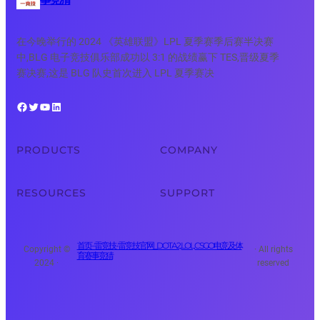
在今晚举行的 2024 《英雄联盟》LPL 夏季赛季后赛半决赛
中,BLG 电子竞技俱乐部成功以 3:1 的战绩赢下 TES,晋级夏季
赛决赛,这是 BLG 队史首次进入 LPL 夏季赛决
Facebook
Twitter
YouTube
LinkedIn
PRODUCTS
COMPANY
RESOURCES
SUPPORT
首页–雷竞技-雷竞技官网_DOTA2,LOL,CSGO电竞及体
Copyright ©
· All rights
育赛事竞猜
2024 ·
reserved