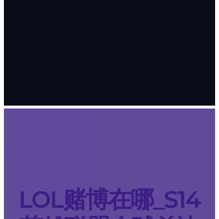
LOL赌博在哪_S14