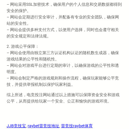
– 网站采用SSL加密技术，确保用户的个人信息和交易数据都得到
安全的保护。
– 网站会定期进行安全审计，并配备有专业的安全团队，确保网
站的安全性。
– 网站会提供多种支付方式，以便用户选择，同时也会遵守相关
的安全规定和法律法规。
2. 游戏公平保障：
– 网站会使用由独立第三方认证机构认证的随机数生成器，确保
游戏结果的公平性和随机性。
– 网站会对游戏平台进行定期的审计，以确保游戏的公平性和透
明度。
– 网站会制定严格的游戏规则和操作流程，确保玩家能够公平竞
技，并提供举报机制以保护玩家利益。
综上所述，电竞投注网站通过以上措施可以保障资金安全和游戏
公平，从而提供给玩家一个安全、公正和愉快的游戏环境。
JJB竞技宝
, 
raybet雷竞技地址
, 
雷竞技raybet体育