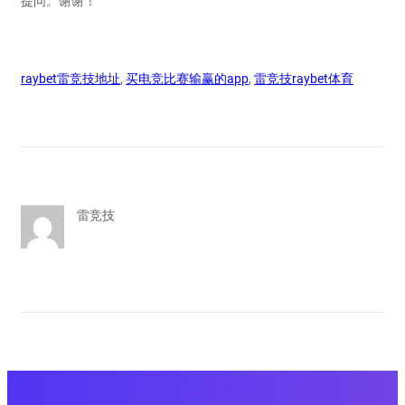
提问。谢谢！
raybet雷竞技地址
, 
买电竞比赛输赢的app
, 
雷竞技raybet体育
雷竞技