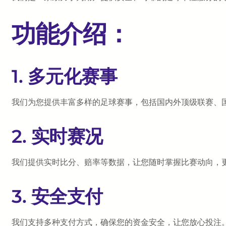
功能介绍：
1. 多元化赛事
我们为您提供丰富多样的足球赛事，包括国内外顶级联赛、
2. 实时赛况
我们提供实时比分、赔率等数据，让您随时掌握比赛动向，
3. 安全支付
我们支持多种支付方式，确保您的资金安全，让您放心投注