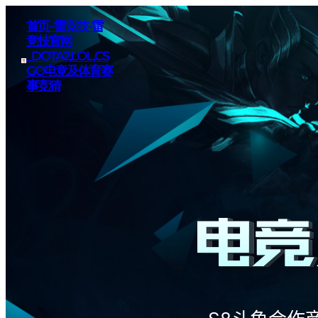
首页–雷竞技-雷
竞技官网
_DOTA2,LOL,CS
GO电竞及体育赛
事竞猜