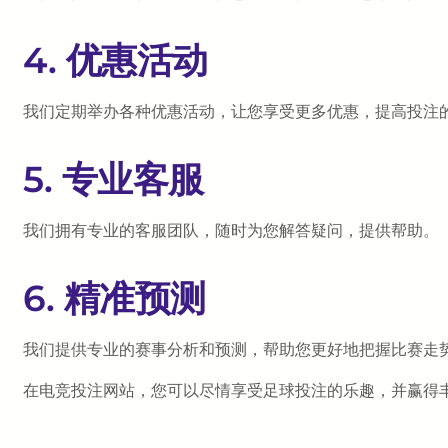
4. 优惠活动
我们定期举办各种优惠活动，让您享受更多优惠，提高投注
5. 专业客服
我们拥有专业的客服团队，随时为您解答疑问，提供帮助。
6. 精准预测
我们提供专业的赛事分析和预测，帮助您更好地把握比赛走
在电竞投注网站，您可以尽情享受足球投注的乐趣，并赢得