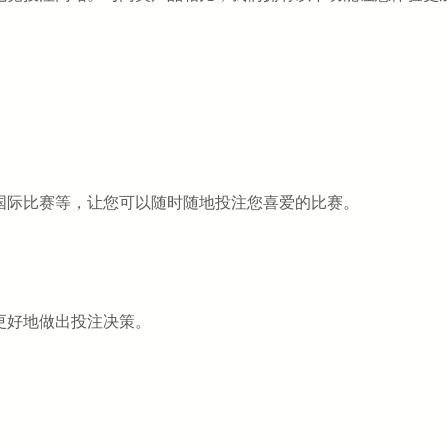
国际比赛等，让您可以随时随地投注您喜爱的比赛。
更好地做出投注决策。
。