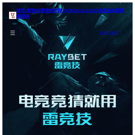
首页–雷竞技-雷竞技官网_DOTA2,LOL,CSGO电竞及体育赛
事竞猜
BOOK SEAT