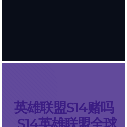
英雄联盟S14赌吗
_S14英雄联盟全球