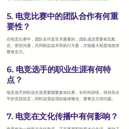
5. 电竞比赛中的团队合作有何重
要性？
在电竞比赛中，团队合作是至关重要的，团队成员需要相互配
合、密切沟通，共同制定战术和执行方案，才能最大程度地发挥
整体实力。
6. 电竞选手的职业生涯有何特
点？
电竞选手的职业生涯需要频繁参加比赛，长时间训练，保持高水
平的竞技状态，同时还需处理好媒体曝光、赛事压力等问题。
7. 电竞在文化传播中有何影响？