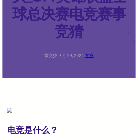
球总决赛电竞赛事
竞猜
雷竞技
·
9 月 29, 2024
·
文章
电竞是什么？